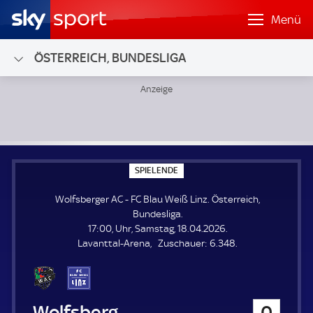
Menü
ÖSTERREICH, BUNDESLIGA
Wolfsberger AC - FC Blau Weiß Linz; Österreich, Bundesliga
S
SPIELENDE
P
I
Wolfsberger AC - FC Blau Weiß Linz. Österreich,
E
L
Bundesliga.
E
17:00, Uhr, Samstag, 18.04.2026.
N
D
Z
Lavanttal-Arena
Zuschauer:
6.348.
E
u
s
c
h
Wolfsberger AC
0