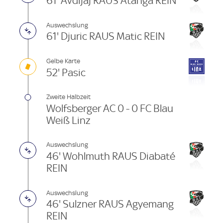
61' Avdijaj RAUS Atanga REIN
Auswechslung
61' Djuric RAUS Matic REIN
Gelbe Karte
52' Pasic
Zweite Halbzeit
Wolfsberger AC 0 - 0 FC Blau
Weiß Linz
Auswechslung
46' Wohlmuth RAUS Diabaté
REIN
Auswechslung
46' Sulzner RAUS Agyemang
REIN