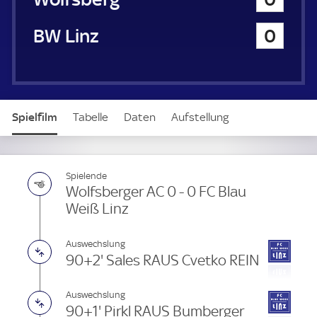
a
u
FC Blau Weiß Linz
0
e
r
Spielfilm
Tabelle
Daten
Aufstellung
Live
Spielende
Wolfsberger AC 0 - 0 FC Blau
Weiß Linz
Auswechslung
90+2' Sales RAUS Cvetko REIN
Auswechslung
90+1' Pirkl RAUS Bumberger