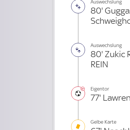
Auswechslung
80' Gugga
Schweigho
Auswechslung
80' Zukic
REIN
Eigentor
77' Lawre
Gelbe Karte