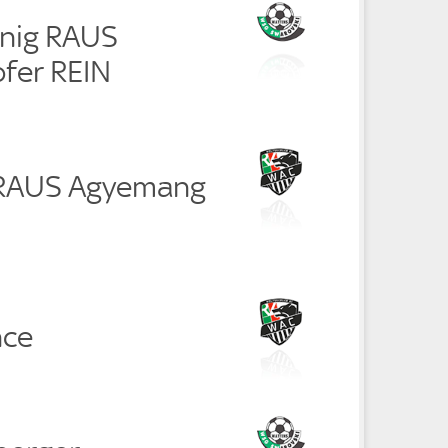
nig RAUS
fer REIN
 RAUS Agyemang
nce