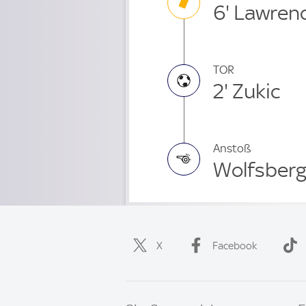
6' Lawren
TOR
2' Zukic
Anstoß
Wolfsberg
X
Facebook