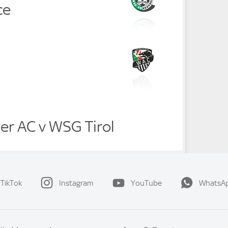
ce
er AC v WSG Tirol
TikTok
Instagram
YouTube
WhatsA