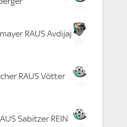
berger
rmayer RAUS Avdijaj
acher RAUS Vötter
RAUS Sabitzer REIN