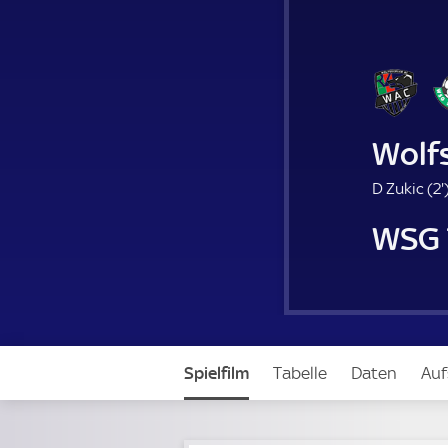
Wolf
D Zukic (
2'
.
WSG 
i
Spielfilm
Tabelle
Daten
Auf