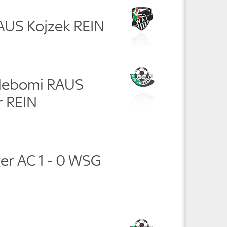
RAUS Kojzek REIN
debomi RAUS
r REIN
er AC 1 - 0 WSG