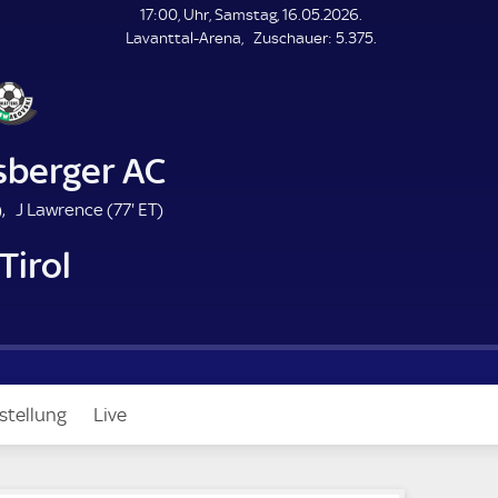
L
17:00, Uhr, Samstag, 16.05.2026.
E
Z
Lavanttal-Arena
Zuschauer:
5.375.
N
D
u
E
s
c
h
a
sberger AC
u
e
2
7
E
)
J Lawrence (
77'
ET
)
r
7
T
Tirol
m
.
m
n
i
u
n
t
u
e
t
e
stellung
Live