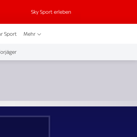
Sky Sport erleben
r Sport
Mehr
orjäger