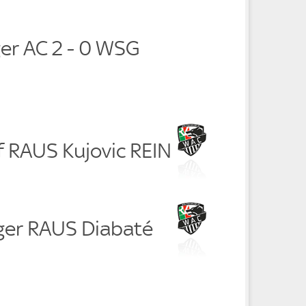
er AC 2 - 0 WSG
f RAUS Kujovic REIN
nger RAUS Diabaté