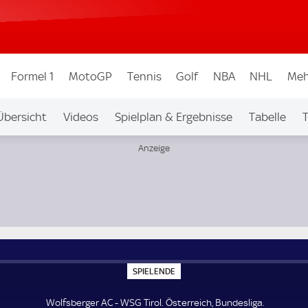
Formel 1
MotoGP
Tennis
Golf
NBA
NHL
Meh
Übersicht
Videos
Spielplan & Ergebnisse
Tabelle
T
igen & Wettbew.
Auf Sky
S
SPIELENDE
P
I
E
Wolfsberger AC - WSG Tirol. Österreich, Bundesliga.