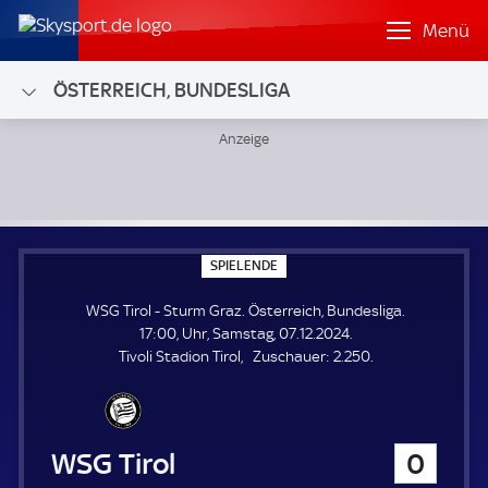
Menü
ÖSTERREICH, BUNDESLIGA
WSG Tirol - Sturm Graz; Österreich, Bundesliga
S
SPIELENDE
P
I
WSG Tirol - Sturm Graz. Österreich, Bundesliga.
E
L
17:00, Uhr, Samstag, 07.12.2024.
E
Z
Tivoli Stadion Tirol
Zuschauer:
2.250.
N
D
u
E
s
c
h
WSG Tirol
0
a