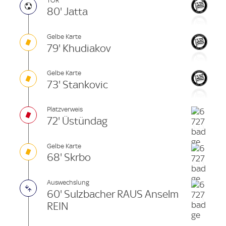
TOR
80' Jatta
Gelbe Karte
79' Khudiakov
Gelbe Karte
73' Stankovic
Platzverweis
72' Üstündag
Gelbe Karte
68' Skrbo
Auswechslung
60' Sulzbacher RAUS Anselm
REIN