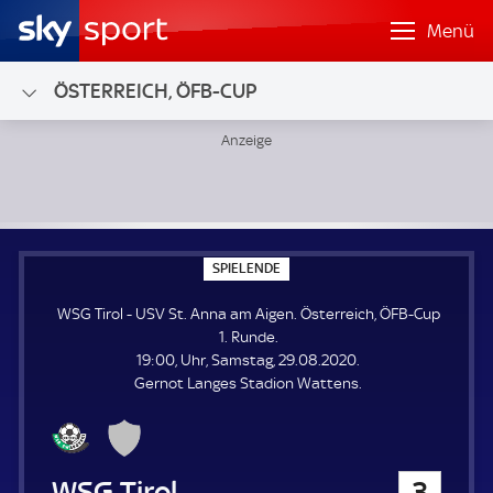
Menü
ÖSTERREICH, ÖFB-CUP
WSG Tirol - USV St. Anna am Aigen; Österreich, ÖFB-Cup 1
S
SPIELENDE
P
I
WSG Tirol - USV St. Anna am Aigen. Österreich, ÖFB-Cup
E
L
1. Runde.
E
19:00, Uhr, Samstag, 29.08.2020.
N
D
Gernot Langes Stadion Wattens.
E
WSG Tirol
3