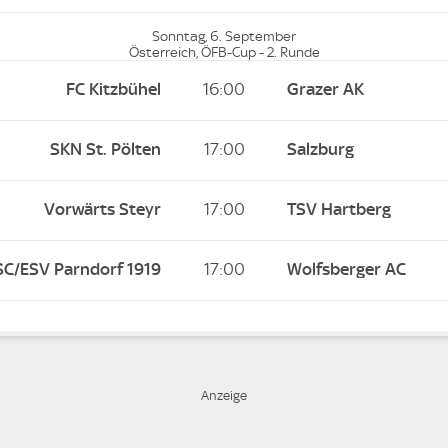
Sonntag, 6. September
Österreich, ÖFB-Cup - 2. Runde
FC Kitzbühel
16:00
Grazer AK
SKN St. Pölten
17:00
Salzburg
Vorwärts Steyr
17:00
TSV Hartberg
SC/ESV Parndorf 1919
17:00
Wolfsberger AC