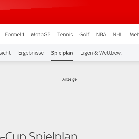
Formel 1
MotoGP
Tennis
Golf
NBA
NHL
Meh
sicht
Ergebnisse
Spielplan
Ligen & Wettbew.
B-Cup Spielplan