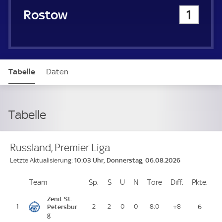
FK Rostow
1
Tabelle
Daten
Tabelle
Russland, Premier Liga
10:03 Uhr, Donnerstag, 06.08.2026
Letzte Aktualisierung:
Team
Team
Sp.
Spiele
S
Siege
U
Unentschieden
N
Niederlagen
Tore
Tore
Diff.
Differenz
Pkte.
Pun
Platz
Zenit St.
1
Petersbur
2
2
0
0
8:0
+8
6
g