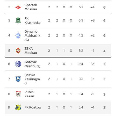
Spartak
2
2
2
0
0
5:1
+4
6
Moskau
FK
3
2
2
0
0
6:3
+3
6
Krasnodar
Dynamo
4
Makhachk
2
2
0
0
4:2
+2
6
ala
ZSKA
5
2
1
1
0
3:2
+1
4
Moskau
Gazovik
6
2
1
0
1
2:4
-2
3
Orenburg
Baltika
7
Kaliningra
2
1
0
1
3:3
0
3
d
Rubin
8
2
1
0
1
3:4
-1
3
Kasan
FK Rostow
9
2
1
0
1
5:4
+1
3