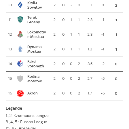
Krylia
10
2
0
2
0
1:1
0
2
Sovetov
Terek
11
2
0
1
1
2:3
-1
1
Grosny
Lokomotiv
12
2
0
1
1
2:3
-1
1
e Moskau
Dynamo
13
2
0
1
1
1:2
-1
1
Moskau
Fakel
14
2
0
0
2
3:5
-2
0
Voronezh
Rodina
15
2
0
0
2
2:7
-5
0
Moscow
Akron
16
2
0
0
2
1:7
-6
0
Legende
1., 2.: Champions League
3., 4., 5.: Europa League
15., 16.: Absteiger