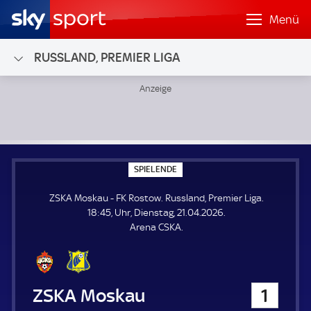
Menü
RUSSLAND, PREMIER LIGA
ZSKA Moskau - FK Rostow; Russland, Premier Liga
S
SPIELENDE
P
I
ZSKA Moskau - FK Rostow. Russland, Premier Liga.
E
L
18:45, Uhr, Dienstag, 21.04.2026.
E
Arena CSKA.
N
D
E
ZSKA Moskau
1