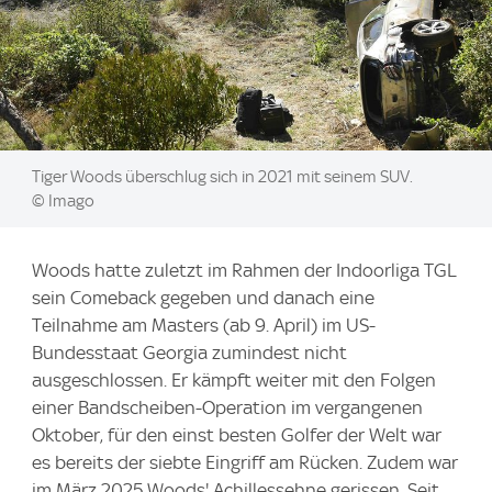
Image:
Tiger Woods überschlug sich in 2021 mit seinem SUV.
© Imago
Woods hatte zuletzt im Rahmen der Indoorliga TGL
sein Comeback gegeben und danach eine
Teilnahme am Masters (ab 9. April) im US-
Bundesstaat Georgia zumindest nicht
ausgeschlossen. Er kämpft weiter mit den Folgen
einer Bandscheiben-Operation im vergangenen
Oktober, für den einst besten Golfer der Welt war
es bereits der siebte Eingriff am Rücken. Zudem war
im März 2025 Woods' Achillessehne gerissen. Seit