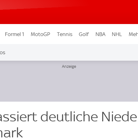
Formel 1
MotoGP
Tennis
Golf
NBA
NHL
Meh
os
siert deutliche Niede
mark