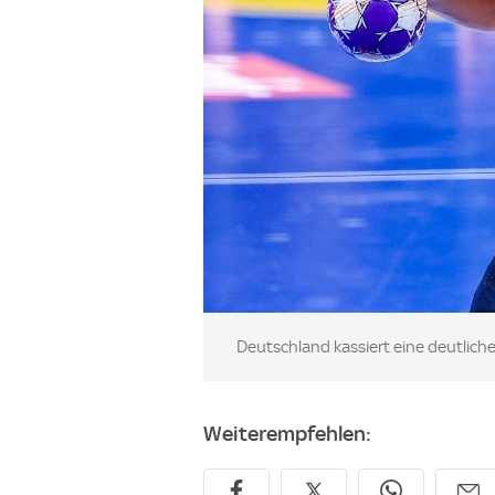
Image:
Deutschland kassiert eine deutlic
Weiterempfehlen: