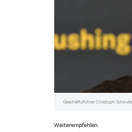
Image:
Geschäftsführer Christoph Schindl
Weiterempfehlen: