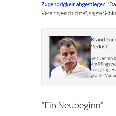
Zugehörigkeit abgestiegen
. "D
Vereinsgeschichte", sagte Schind
Brand zum
Verlust"
Seit Jahren 
Am Pfingstso
endgültig erw
großer Verlus
"Ein Neubeginn"