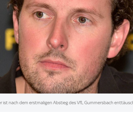
er ist nach dem erstmaligen Abstieg des VfL Gummersbach enttäusc