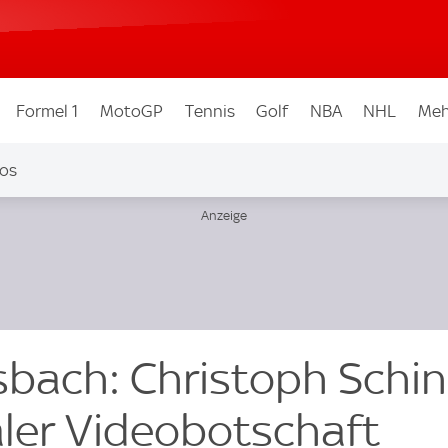
Formel 1
MotoGP
Tennis
Golf
NBA
NHL
Meh
os
ach: Christoph Schin
ler Videobotschaft