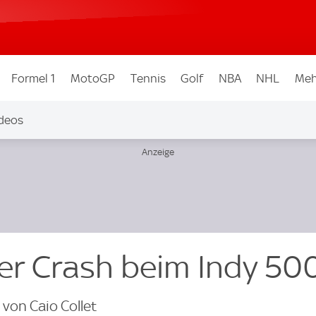
Formel 1
MotoGP
Tennis
Golf
NBA
NHL
Meh
deos
ger Crash beim Indy 50
 von Caio Collet