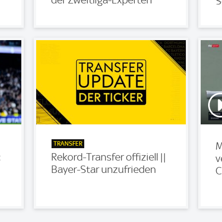
S
TRANSFER
M
:
Rekord-Transfer offiziell ||
v
Bayer-Star unzufrieden
C