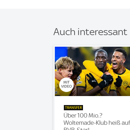
Auch interessant
TRANSFER
Über 100 Mio.?
Woltemade-Klub heiß au
BVB-Star!