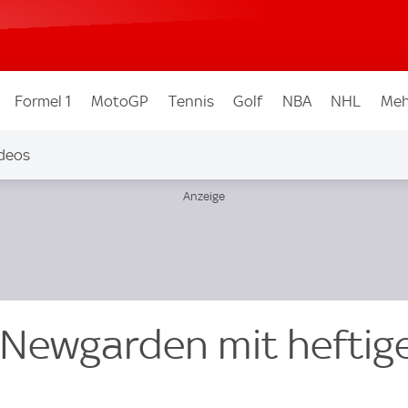
Formel 1
MotoGP
Tennis
Golf
NBA
NHL
Meh
deos
 Newgarden mit hefti