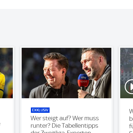
EXKLUSIV
W
Wer steigt auf? Wer muss
b
f
runter? Die Tabellentipps
f
der Zweitliga-Experten