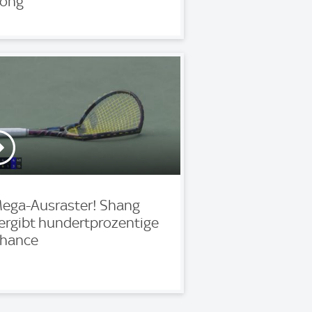
ong
ega-Ausraster! Shang
ergibt hundertprozentige
hance