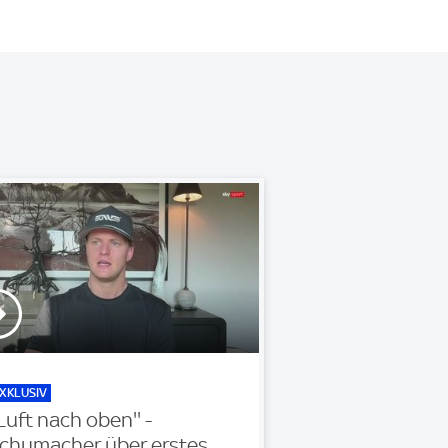
XKLUSIV
'Luft nach oben'' -
chumacher über erstes