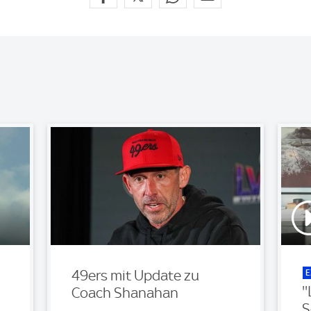
E
49ers mit Update zu
'
Coach Shanahan
S