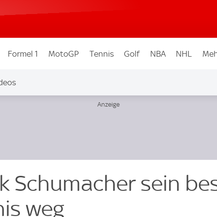
Formel 1
MotoGP
Tennis
Golf
NBA
NHL
Meh
deos
ick Schumacher sein be
nis weg