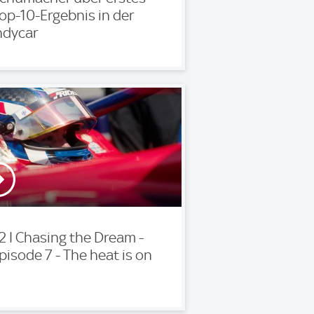
op-10-Ergebnis in der
ndycar
2 I Chasing the Dream -
pisode 7 - The heat is on