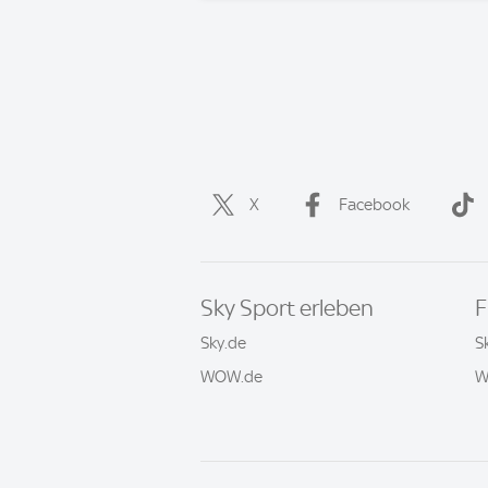
X
Facebook
Sky Sport erleben
F
Sky.de
S
WOW.de
W