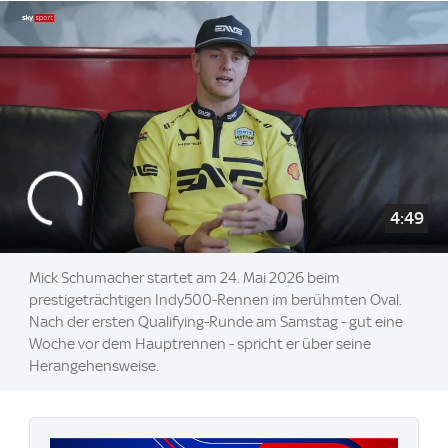
4:49
Mick Schumacher startet am 24. Mai 2026 beim
prestigeträchtigen Indy500-Rennen im berühmten Oval.
Nach der ersten Qualifying-Runde am Samstag - gut eine
Woche vor dem Hauptrennen - spricht er über seine
Herangehensweise.