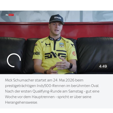
4:49
Mick Schumacher startet am 24. Mai 2026 beim
prestigeträchtigen Indy500-Rennen im berühmten Oval.
Nach der ersten Qualifying-Runde am Samstag - gut eine
Woche vor dem Hauptrennen - spricht er über seine
Herangehensweise.