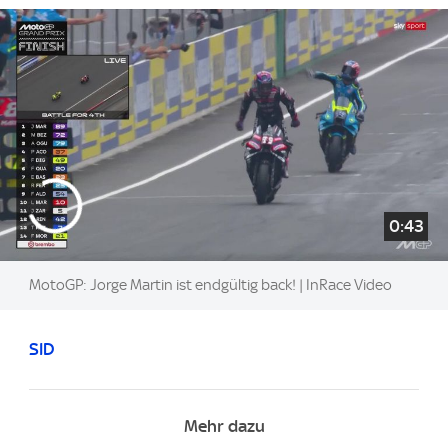
0:43
MotoGP: Jorge Martin ist endgültig back! | InRace Video
SID
Mehr dazu