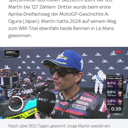
Martín bei 127 Zählern. Dritter wurde beim erste
Aprilia-Dreifachsieg der MotoGP-Geschichte Ai
Ogura (Japan). Martín hatte 2024 auf seinem Weg
zum WM-Titel ebenfalls beide Rennen in Le Mans
gewonnen.
0:39
Nach über 500 Tagen gewinnt Jorge Martin wieder ein