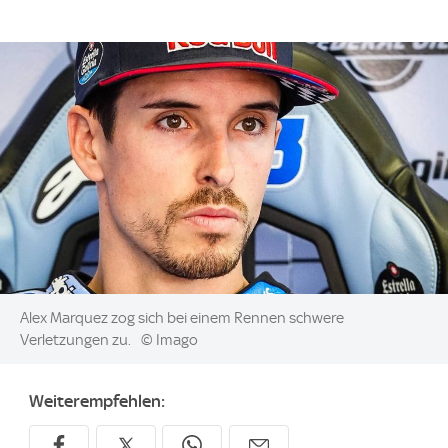
Image:
Alex Marquez zog sich bei einem Rennen schwere
Verletzungen zu.
© Imago
Weiterempfehlen: