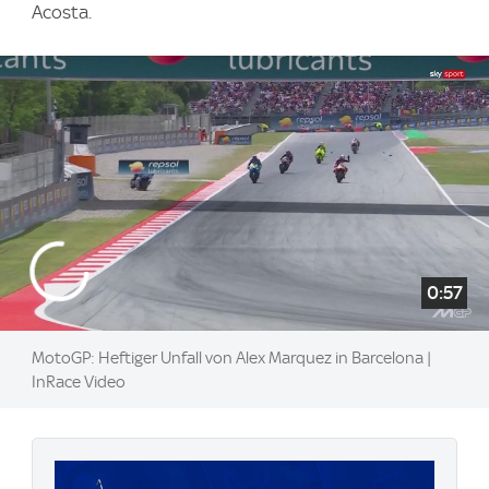
Acosta.
0:57
MotoGP: Heftiger Unfall von Alex Marquez in Barcelona |
InRace Video