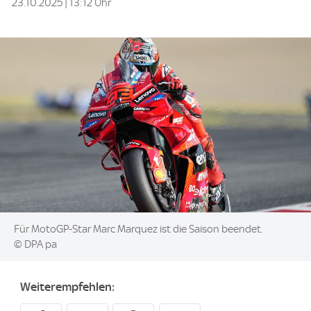
23.10.2025 | 13:12 Uhr
Image:
Für MotoGP-Star Marc Marquez ist die Saison beendet.
© DPA pa
Weiterempfehlen: