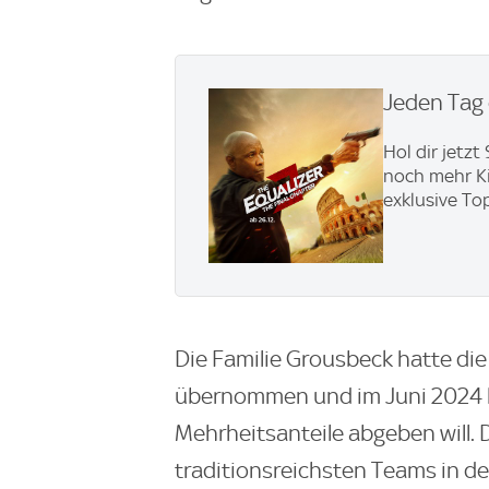
Jeden Tag 
Hol dir jetz
noch mehr Ki
exklusive To
Die Familie Grousbeck hatte die 
übernommen und im Juni 2024 b
Mehrheitsanteile abgeben will. D
traditionsreichsten Teams in d