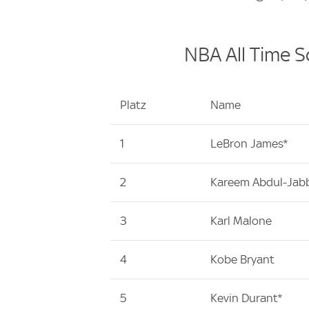
NBA All Time S
Platz
Name
1
LeBron James*
2
Kareem Abdul-Jab
3
Karl Malone
4
Kobe Bryant
5
Kevin Durant*