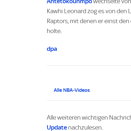
Antetokounmpo
wechselte von
Kawhi Leonard zog es von den L
Raptors, mit denen er einst de
holte.
dpa
Alle NBA-Videos
Alle weiteren wichtigen Nachric
Update
nachzulesen.