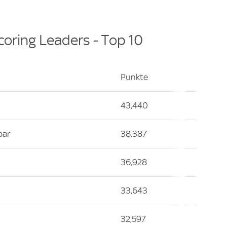
coring Leaders - Top 10
Punkte
43,440
bar
38,387
36,928
33,643
32,597