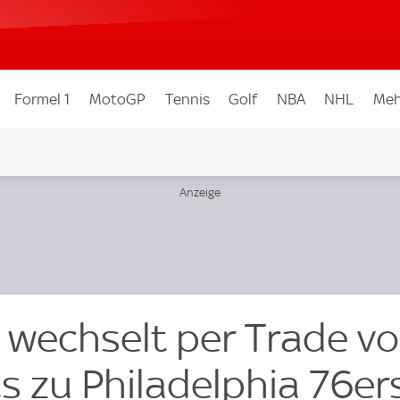
Formel 1
MotoGP
Tennis
Golf
NBA
NHL
Meh
 wechselt per Trade v
s zu Philadelphia 76er