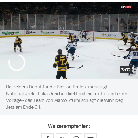
3:02
Bei seinem Debüt für die Boston Bruins überzeugt
Nationalspieler Lukas Reichel direkt mit einem Tor und einer
Vorlage - das Team von Marco Sturm schlägt die Winnipeg
Jets am Ende 6:1.
Weiterempfehlen: