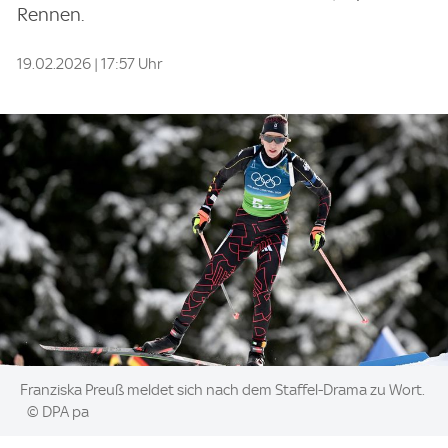
Rennen.
19.02.2026 | 17:57 Uhr
Image:
Franziska Preuß meldet sich nach dem Staffel-Drama zu Wort.
© DPA pa