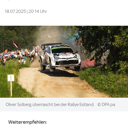
18.07.2025 | 20:14 Uhr
Image:
Oliver Solberg überrascht bei der Rallye Estland.
© DPA pa
Weiterempfehlen: