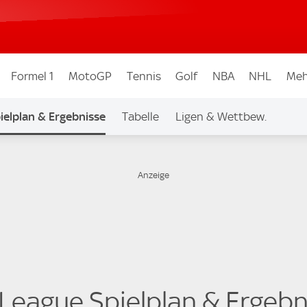
Formel 1
MotoGP
Tennis
Golf
NBA
NHL
Meh
ielplan & Ergebnisse
Tabelle
Ligen & Wettbew.
 League Spielplan & Ergebn