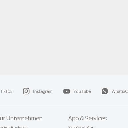
TikTok
Instagram
YouTube
WhatsA
ür Unternehmen
App & Services
ky For Business
Sky Sport App