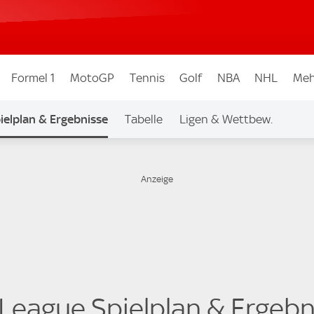
Formel 1
MotoGP
Tennis
Golf
NBA
NHL
Meh
ielplan & Ergebnisse
Tabelle
Ligen & Wettbew.
 League Spielplan & Ergebn