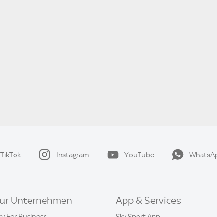
TikTok
Instagram
YouTube
WhatsA
ür Unternehmen
App & Services
ky For Business
Sky Sport App