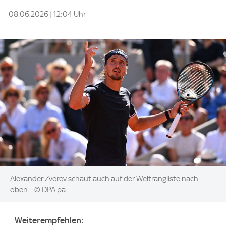
08.06.2026 | 12:04 Uhr
Image:
Alexander Zverev schaut auch auf der Weltrangliste nach
oben.
© DPA pa
Weiterempfehlen: