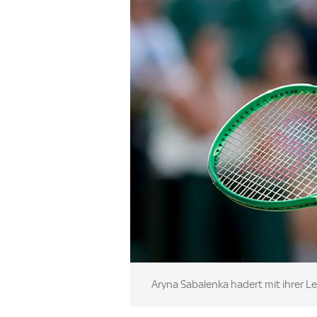
Image:
Aryna Sabalenka hadert mit ihrer L