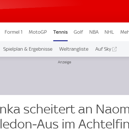
Formel 1
MotoGP
Tennis
Golf
NBA
NHL
Meh
Spielplan & Ergebnisse
Weltrangliste
Auf Sky
nka scheitert an Naom
edon-Aus im Achtelfin