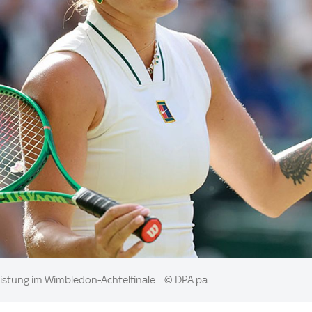
eistung im Wimbledon-Achtelfinale.
© DPA pa