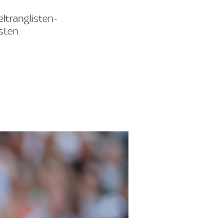
ltranglisten-
rsten