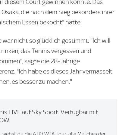
 auf diesem Court gewinnen konnte. Das
te Osaka, die nach dem Sieg besonders ihrer
anischem Essen bekocht" hatte.
war nicht so glücklich gestimmt. "Ich will
etrinken, das Tennis vergessen und
kommen", sagte die 28-Jährige
renz. "Ich habe es dieses Jahr vermasselt.
hen, es besser zu machen."
nis LIVE auf Sky Sport. Verfügbar mit
WOW
t siehst du die ATP/ WTA Tour, alle Matches der