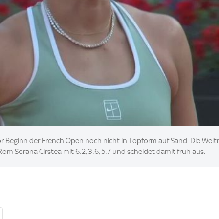
r Beginn der French Open noch nicht in Topform auf Sand. Die Weltra
om Sorana Cirstea mit 6:2, 3:6, 5:7 und scheidet damit früh aus.