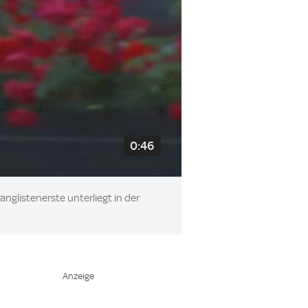
0:46
nglistenerste unterliegt in der