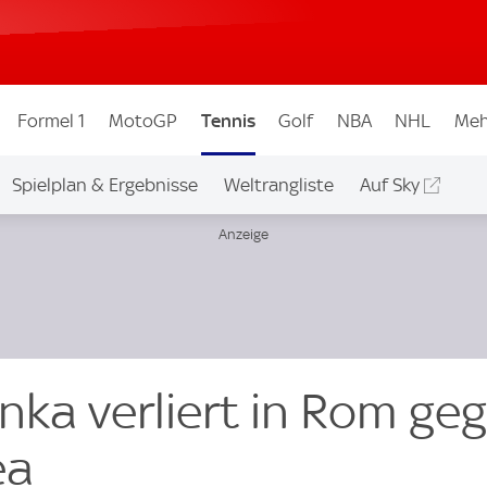
Formel 1
MotoGP
Tennis
Golf
NBA
NHL
Meh
Spielplan & Ergebnisse
Weltrangliste
Auf Sky
nka verliert in Rom ge
ea