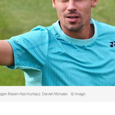
gegen Rasen-Ass Hurkacz: Daniel Altmaier.
© Imago