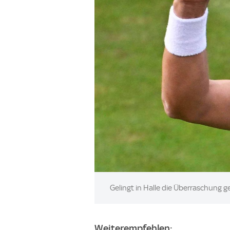
Image:
Gelingt in Halle die Überraschung 
Weiterempfehlen: