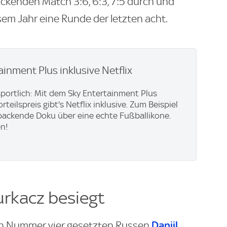
ackenden Match 3:6, 6:3, 7:5 durch und
sem Jahr eine Runde der letzten acht.
ainment Plus inklusive Netflix
 sportlich: Mit dem Sky Entertainment Plus
teilspreis gibt's Netflix inklusive. Zum Beispiel
e packende Doku über eine echte Fußballikone.
en!
urkacz besiegt
Daniil
 an Nummer vier gesetzten Russen