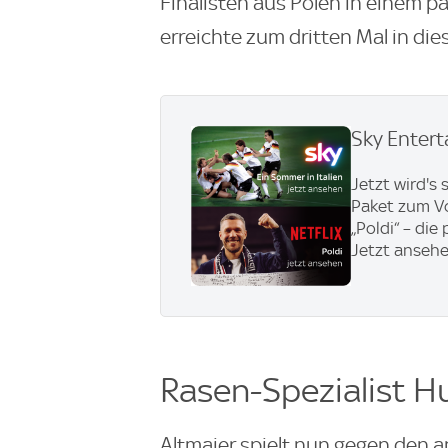
Finalisten aus Polen in einem p
erreichte zum dritten Mal in die
Sky Entert
Jetzt wird's
Paket zum Vor
„Poldi“ – di
Jetzt anseh
Rasen-Spezialist H
Altmaier spielt nun gegen den