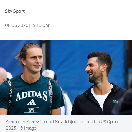
Sky Sport
08.06.2026 | 19:10 Uhr
Image:
Alexander Zverev (l.) und Novak Djokovic bei den US Open
2025.
© Imago