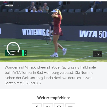
3:25
Wunderkind Mirra Andreeva hat den Sprung ins Halbfinale
beim WTA Turnier in Bad Homburg verpasst. Die Nummer
sieben der Welt unterlag Linda Noskova deutlich in zwei
Sätzen mit 3:6 und 3:6.
Weiterempfehlen: