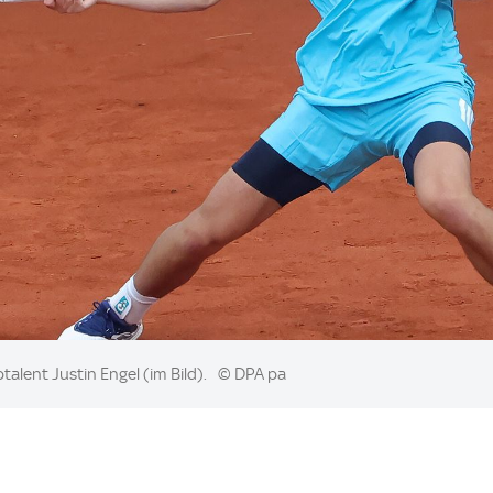
talent Justin Engel (im Bild).
© DPA pa