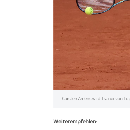
Image:
Carsten Arriens wird Trainer von Top
Weiterempfehlen: