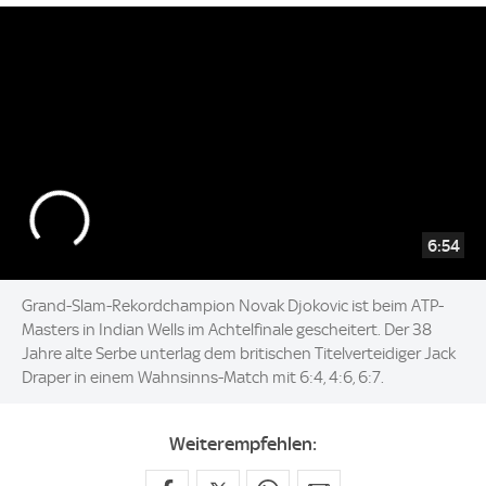
6:54
Grand-Slam-Rekordchampion Novak Djokovic ist beim ATP-
Masters in Indian Wells im Achtelfinale gescheitert. Der 38
Jahre alte Serbe unterlag dem britischen Titelverteidiger Jack
Draper in einem Wahnsinns-Match mit 6:4, 4:6, 6:7.
Weiterempfehlen: