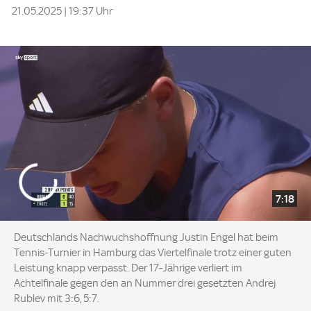
21.05.2025 | 19:37 Uhr
7:18
Deutschlands Nachwuchshoffnung Justin Engel hat beim
Tennis-Turnier in Hamburg das Viertelfinale trotz einer guten
Leistung knapp verpasst. Der 17-Jährige verliert im
Achtelfinale gegen den an Nummer drei gesetzten Andrej
Rublev mit 3:6, 5:7.