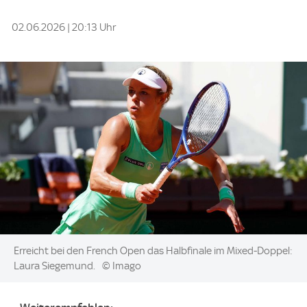
02.06.2026 | 20:13 Uhr
Image:
Erreicht bei den French Open das Halbfinale im Mixed-Doppel:
Laura Siegemund.
© Imago