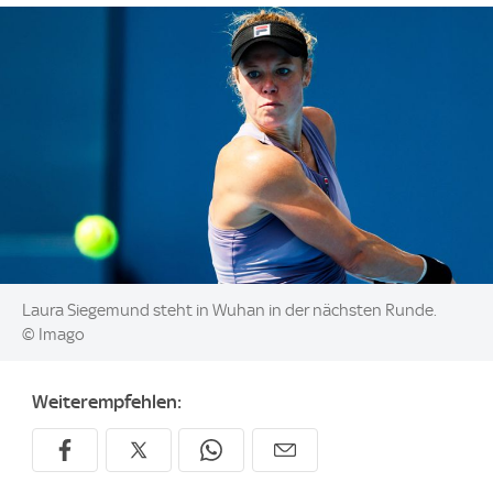
Image:
Laura Siegemund steht in Wuhan in der nächsten Runde.
© Imago
Weiterempfehlen: