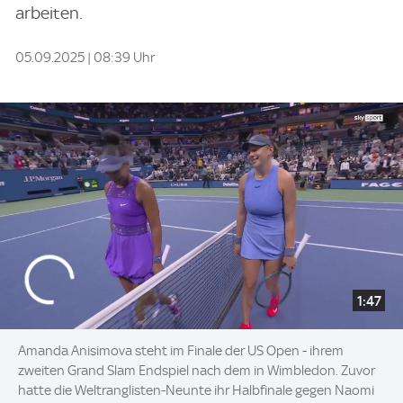
arbeiten.
05.09.2025 | 08:39 Uhr
1:47
Amanda Anisimova steht im Finale der US Open - ihrem
zweiten Grand Slam Endspiel nach dem in Wimbledon. Zuvor
hatte die Weltranglisten-Neunte ihr Halbfinale gegen Naomi