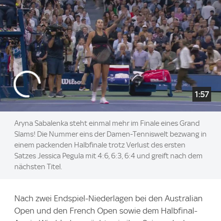
1:57
Aryna Sabalenka steht einmal mehr im Finale eines Grand
Slams! Die Nummer eins der Damen-Tenniswelt bezwang in
einem packenden Halbfinale trotz Verlust des ersten
Satzes Jessica Pegula mit 4:6, 6:3, 6:4 und greift nach dem
nächsten Titel.
Nach zwei Endspiel-Niederlagen bei den Australian
Open und den French Open sowie dem Halbfinal-