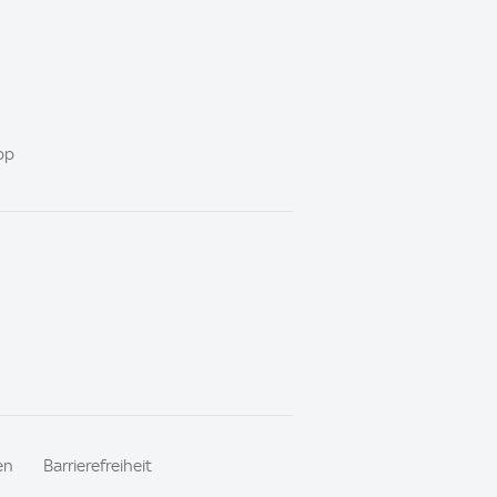
pp
en
Barrierefreiheit