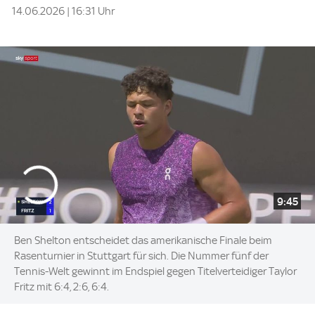
14.06.2026 | 16:31 Uhr
9:45
Ben Shelton entscheidet das amerikanische Finale beim
Rasenturnier in Stuttgart für sich. Die Nummer fünf der
Tennis-Welt gewinnt im Endspiel gegen Titelverteidiger Taylor
Fritz mit 6:4, 2:6, 6:4.