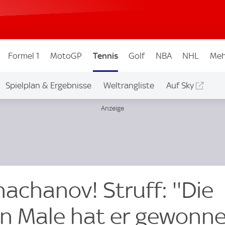
Formel 1
MotoGP
Tennis
Golf
NBA
NHL
Meh
Spielplan & Ergebnisse
Weltrangliste
Auf Sky
achanov! Struff: ''Die
en Male hat er gewonne