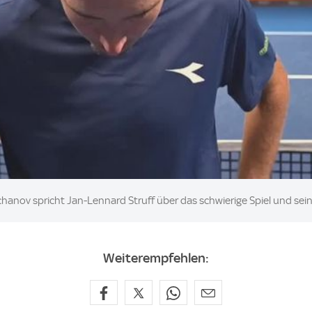
hanov spricht Jan-Lennard Struff über das schwierige Spiel und se
Weiterempfehlen: