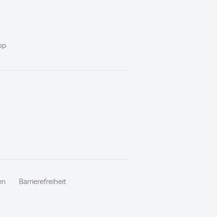
pp
en
Barrierefreiheit