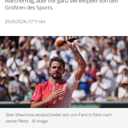
Matcherfolg, aber mit ganz viel Respekt von den
Größten des Sports.
25.05.2026 | 17:11 Uhr
Image:
Stan Wawrinka verabschiedet sich von Fans in Paris nach
seiner Pleite.
© Imago