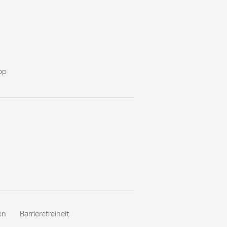
pp
en
Barrierefreiheit