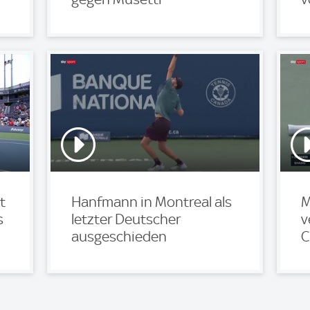
t
Hanfmann in Montreal als
M
s
letzter Deutscher
v
ausgeschieden
C