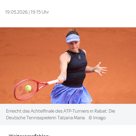
19.05.2026 | 19:15 Uhr
Image:
Erreicht das Achtelfinale des ATP-Turniers in Rabat: Die
Deutsche Tennisspielerin Tatjana Maria.
© Imago