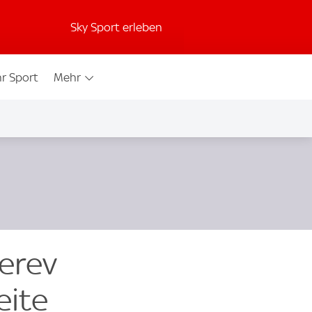
Sky Sport erleben
r Sport
Mehr
verev
eite