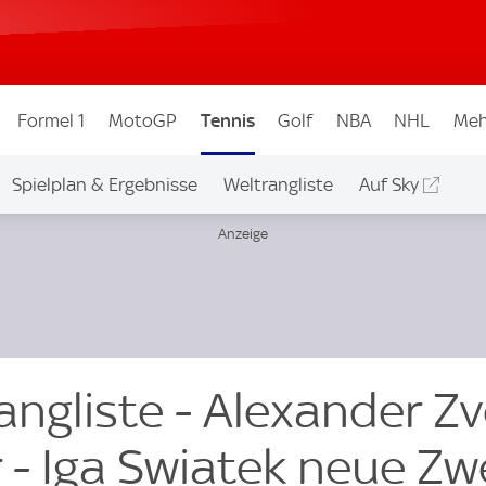
Formel 1
MotoGP
Tennis
Golf
NBA
NHL
Meh
Spielplan & Ergebnisse
Weltrangliste
Auf Sky
angliste - Alexander Z
r - Iga Swiatek neue Zw