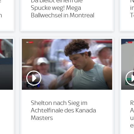
!
Da bleibt einem die
N
Spucke weg! Mega
i
n
Ballwechsel in Montreal
T
Shelton nach Sieg im
R
Achtelfinale des Kanada
A
Masters
u
e