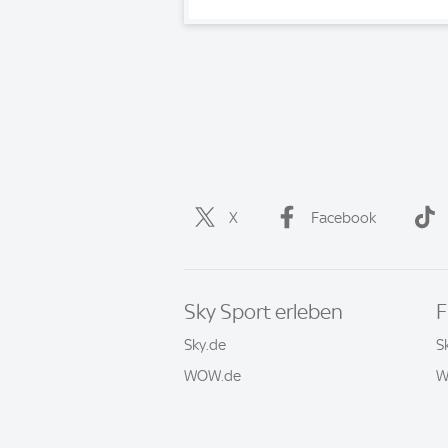
X
Facebook
Sky Sport erleben
F
Sky.de
S
WOW.de
W