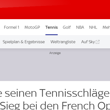
Formel 1
MotoGP
Tennis
Golf
NBA
NHL
Meh
Spielplan & Ergebnisse
Weltrangliste
Auf Sky
e seinen Tennisschläge
Sieg bei den French O