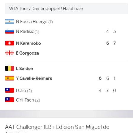
WTA Tour / Damendoppel / Halbfinale
-
-
Fossa Huergo
(1)
Radisic
4
5
(1)
Karamoko
6
7
Kara
Gorgodze
Naima Karamoko aus Switzerland und Ekaterine Gorgodze aus Georg
Salden
-
-
-
Cavalle-Reimers
6
1
6
Sald
7
Cho
4
0
(2)
Yi-Tsen
(2)
Lara Salden aus Belgium und Yvonne Cavalle-Reimers aus Spain bes
AAT Challenger IEB+ Edicion San Miguel de