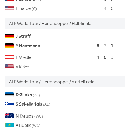
Tiafoe
4
6
(6)
Jiri Lehecka aus Czechia, gesetzt an 4 besiegt Frances Tiafoe aus U
ATP World Tour / Herrendoppel / Halbfinale
Struff
-
-
-
Hanfmann
6
1
3
Stru
6
Miedler
4
0
Kirkov
Jan-Lennard Struff aus Germany und Yannick Hanfmann aus Germany
ATP World Tour / Herrendoppel / Viertelfinale
Glinka
(AL)
Sakellaridis
Glin
(AL)
Kyrgios
(WC)
Bublik
(WC)