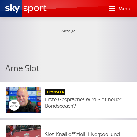
Menü
Arne Slot
TRANSFER
Erste Gespräche! Wird Slot neuer
Bondscoach?
Slot-Knall offiziell! Liverpool und