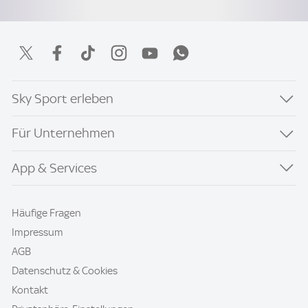
Sky Sport erleben
Für Unternehmen
App & Services
Häufige Fragen
Impressum
AGB
Datenschutz & Cookies
Kontakt