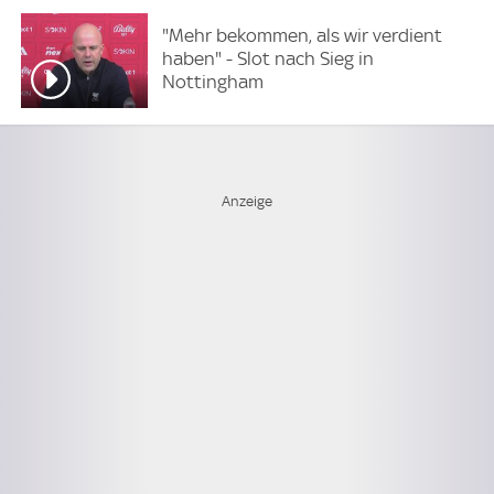
"Mehr bekommen, als wir verdient
haben" - Slot nach Sieg in
Nottingham