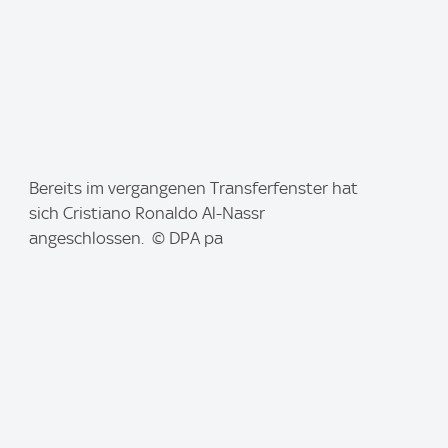
I
Bereits im vergangenen Transferfenster hat
m
sich Cristiano Ronaldo Al-Nassr
a
angeschlossen. © DPA pa
g
e
: