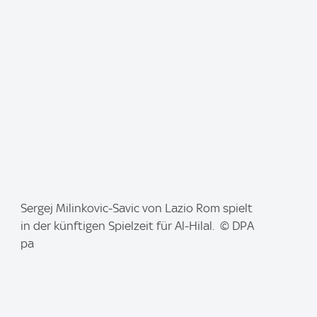
a
g
e
:
I
Sergej Milinkovic-Savic von Lazio Rom spielt
m
in der künftigen Spielzeit für Al-Hilal. © DPA
a
pa
g
e
: