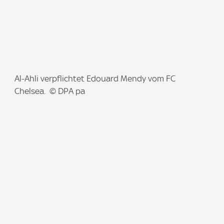
I
Al-Ahli verpflichtet Edouard Mendy vom FC
m
Chelsea. © DPA pa
a
g
e
: