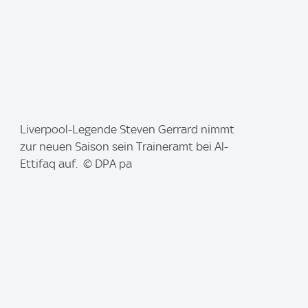
I
Liverpool-Legende Steven Gerrard nimmt
m
zur neuen Saison sein Traineramt bei Al-
a
Ettifaq auf. © DPA pa
g
e
: