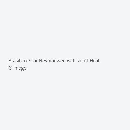
I
Brasilien-Star Neymar wechselt zu Al-Hilal.
m
© Imago
a
g
e
: