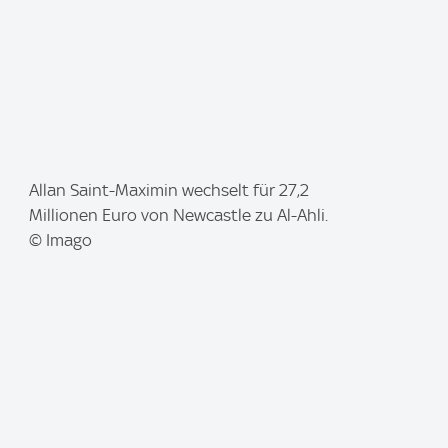
I
Allan Saint-Maximin wechselt für 27,2
m
Millionen Euro von Newcastle zu Al-Ahli.
a
© Imago
g
e
: