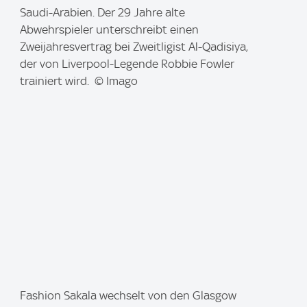
m
Saudi-Arabien. Der 29 Jahre alte
a
Abwehrspieler unterschreibt einen
g
Zweijahresvertrag bei Zweitligist Al-Qadisiya,
e
der von Liverpool-Legende Robbie Fowler
:
trainiert wird. © Imago
I
Fashion Sakala wechselt von den Glasgow