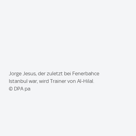
e
:
I
Jorge Jesus, der zuletzt bei Fenerbahce
m
Istanbul war, wird Trainer von Al-Hilal.
a
© DPA pa
g
e
: