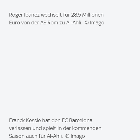
I
Roger Ibanez wechselt für 28,5 Millionen
m
Euro von der AS Rom zu Al-Ahli. © Imago
a
g
e
:
I
Franck Kessie hat den FC Barcelona
m
verlassen und spielt in der kommenden
a
Saison auch für Al-Ahli. © Imago