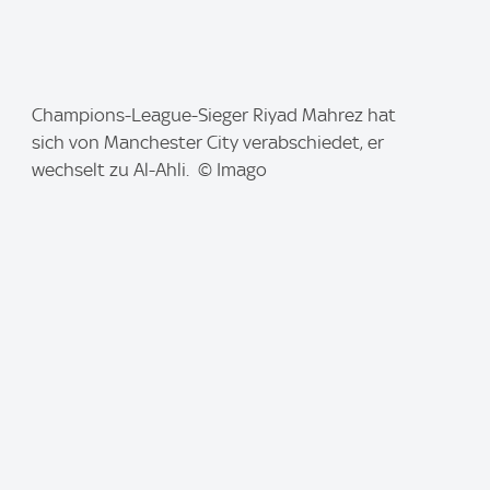
I
Champions-League-Sieger Riyad Mahrez hat
m
sich von Manchester City verabschiedet, er
a
wechselt zu Al-Ahli. © Imago
g
e
: