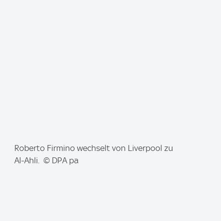
g
e
:
I
Roberto Firmino wechselt von Liverpool zu
m
Al-Ahli. © DPA pa
a
g
e
: