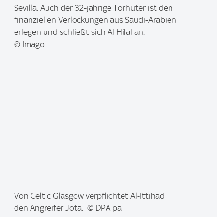
m
Sevilla. Auch der 32-jährige Torhüter ist den
a
finanziellen Verlockungen aus Saudi-Arabien
g
erlegen und schließt sich Al Hilal an.
e
© Imago
:
I
Von Celtic Glasgow verpflichtet Al-Ittihad
m
den Angreifer Jota. © DPA pa