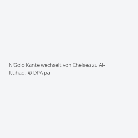
I
N'Golo Kante wechselt von Chelsea zu Al-
m
Ittihad. © DPA pa
a
g
e
: