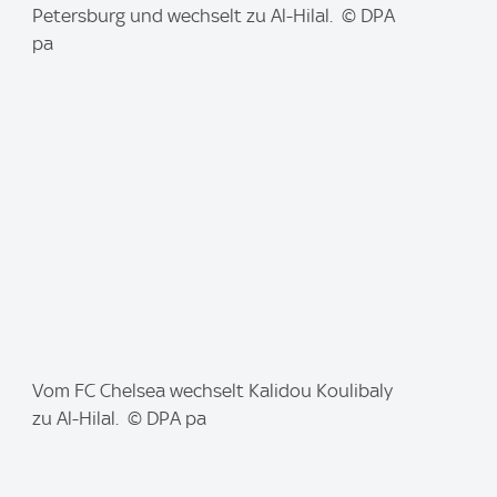
m
Petersburg und wechselt zu Al-Hilal. © DPA
a
pa
g
e
:
I
Vom FC Chelsea wechselt Kalidou Koulibaly
m
zu Al-Hilal. © DPA pa
a
g