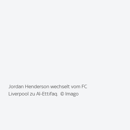
a
g
e
:
I
Jordan Henderson wechselt vom FC
m
Liverpool zu Al-Ettifaq. © Imago
a
g
e
: