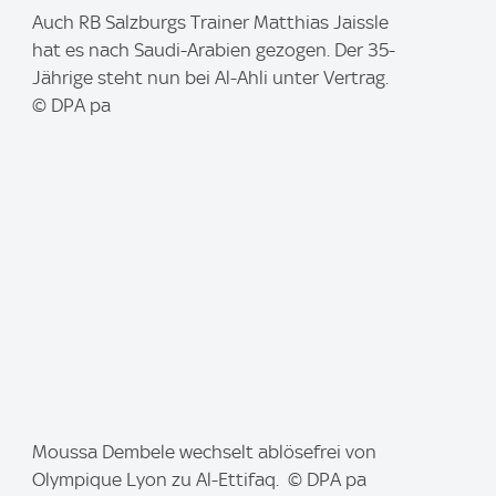
I
Auch RB Salzburgs Trainer Matthias Jaissle
m
hat es nach Saudi-Arabien gezogen. Der 35-
a
Jährige steht nun bei Al-Ahli unter Vertrag.
g
© DPA pa
e
:
I
Moussa Dembele wechselt ablösefrei von
m
Olympique Lyon zu Al-Ettifaq. © DPA pa