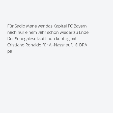
I
Für Sadio Mane war das Kapitel FC Bayern
m
nach nur einem Jahr schon wieder zu Ende.
a
Der Senegalese läuft nun künftig mit
g
Cristiano Ronaldo für Al-Nassr auf. © DPA
e
pa
: