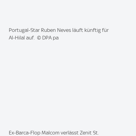
I
Portugal-Star Ruben Neves läuft künftig für
m
Al-Hilal auf. © DPA pa
a
g
e
:
I
Ex-Barca-Flop Malcom verlässt Zenit St.