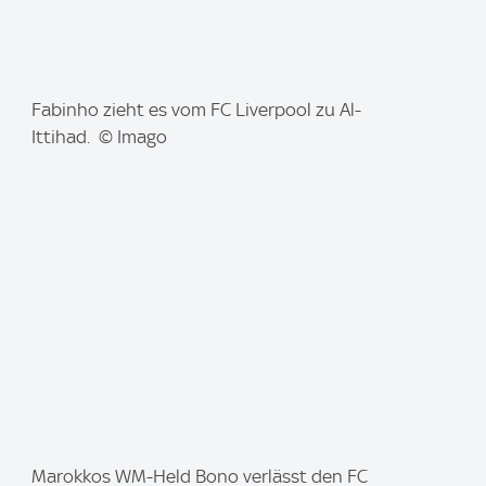
I
Fabinho zieht es vom FC Liverpool zu Al-
m
Ittihad. © Imago
a
g
e
:
I
Marokkos WM-Held Bono verlässt den FC