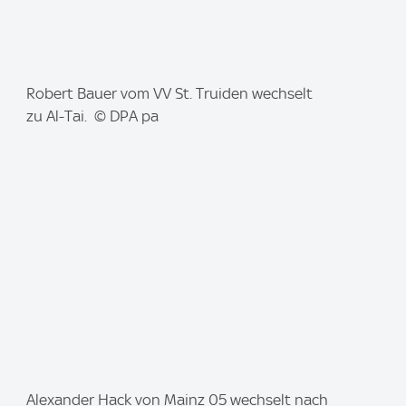
I
Robert Bauer vom VV St. Truiden wechselt
m
zu Al-Tai. © DPA pa
a
g
e
:
I
Alexander Hack von Mainz 05 wechselt nach