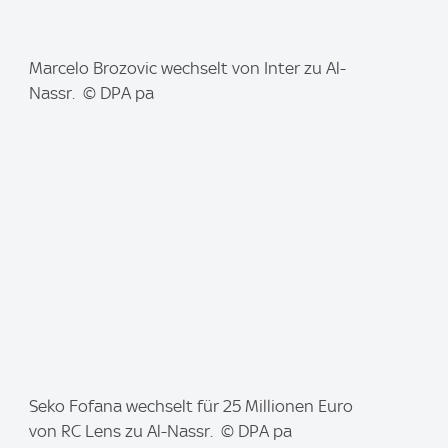
I
Marcelo Brozovic wechselt von Inter zu Al-
m
Nassr. © DPA pa
a
g
e
:
I
Seko Fofana wechselt für 25 Millionen Euro
m
von RC Lens zu Al-Nassr. © DPA pa