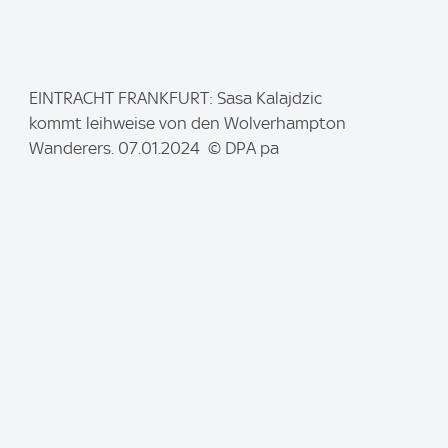
I
EINTRACHT FRANKFURT: Sasa Kalajdzic
m
kommt leihweise von den Wolverhampton
a
Wanderers. 07.01.2024 © DPA pa
g
e
: