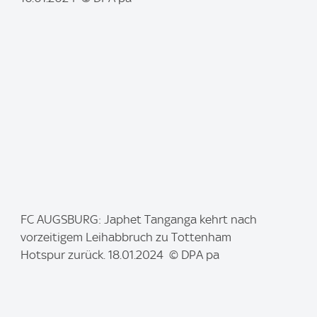
g
e
:
I
FC AUGSBURG: Japhet Tanganga kehrt nach
m
vorzeitigem Leihabbruch zu Tottenham
a
Hotspur zurück. 18.01.2024 © DPA pa
g
e
: