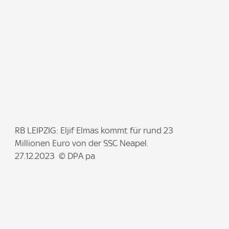
:
I
RB LEIPZIG: Eljif Elmas kommt für rund 23
m
Millionen Euro von der SSC Neapel.
a
27.12.2023 © DPA pa
g
e
: