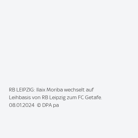
g
e
:
I
RB LEIPZIG: Ilaix Moriba wechselt auf
m
Leihbasis von RB Leipzig zum FC Getafe.
a
08.01.2024 © DPA pa
g
e
: