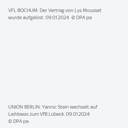
I
VFL BOCHUM: Der Vertrag von Lys Mousset
m
wurde aufgelöst. 09.01.2024 © DPA pa
a
g
e
:
I
UNION BERLIN: Yannic Stein wechselt auf
m
Leihbasis zum VfB Lübeck. 09.01.2024
a
© DPA pa