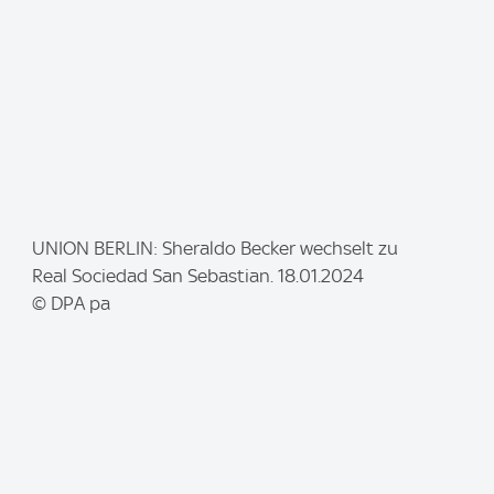
I
UNION BERLIN: Sheraldo Becker wechselt zu
m
Real Sociedad San Sebastian. 18.01.2024
a
© DPA pa
g
e
: