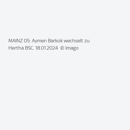
I
MAINZ 05: Aymen Barkok wechselt zu
m
Hertha BSC. 18.01.2024 © Imago
a
g
e
: