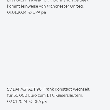
I
EINTRACHT FRANKFURT: Donny van de Beek
m
kommt leihweise von Manchester United.
a
01.01.2024 © DPA pa
g
e
:
I
SV DARMSTADT 98: Frank Ronstadt wechselt
m
für 50.000 Euro zum 1. FC Kaiserslautern.
a
02.01.2024 © DPA pa
g