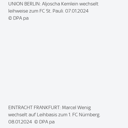
I
UNION BERLIN: Aljoscha Kemlein wechselt
m
leihweise zum FC St. Pauli. 07.01.2024
a
© DPA pa
g
e
:
I
EINTRACHT FRANKFURT: Marcel Wenig
m
wechselt auf Leihbasis zum 1. FC Nürnberg.
a
08.01.2024 © DPA pa