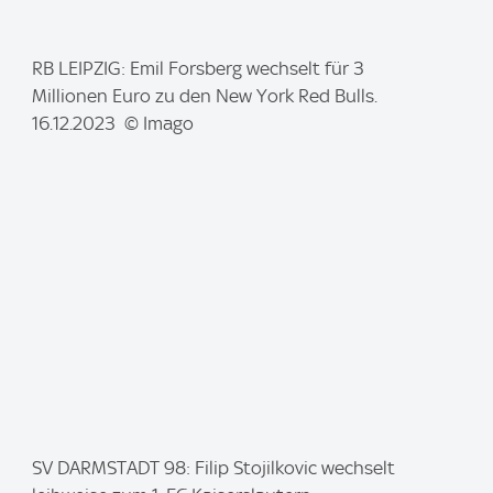
I
RB LEIPZIG: Emil Forsberg wechselt für 3
m
Millionen Euro zu den New York Red Bulls.
a
16.12.2023 © Imago
g
e
:
I
SV DARMSTADT 98: Filip Stojilkovic wechselt