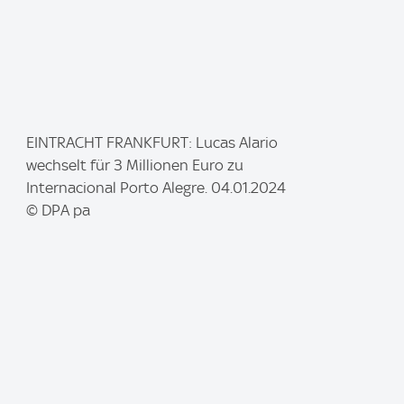
I
EINTRACHT FRANKFURT: Lucas Alario
m
wechselt für 3 Millionen Euro zu
a
Internacional Porto Alegre. 04.01.2024
g
© DPA pa
e
: