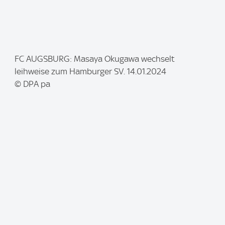
I
FC AUGSBURG: Masaya Okugawa wechselt
m
leihweise zum Hamburger SV. 14.01.2024
a
© DPA pa
g
e
: