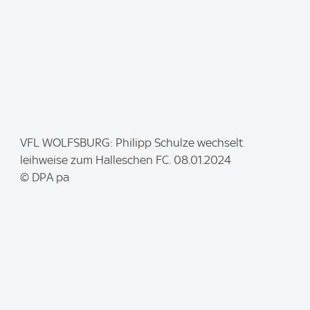
I
VFL WOLFSBURG: Philipp Schulze wechselt
m
leihweise zum Halleschen FC. 08.01.2024
a
© DPA pa
g
e
: