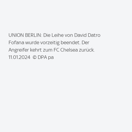
I
UNION BERLIN: Die Leihe von David Datro
m
Fofana wurde vorzeitig beendet. Der
a
Angreifer kehrt zum FC Chelsea zurück.
g
11.01.2024 © DPA pa
e
: