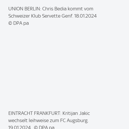
I
UNION BERLIN: Chris Bedia kommt vom
m
Schweizer Klub Servette Genf. 18.01.2024
a
© DPA pa
g
e
:
I
EINTRACHT FRANKFURT: Kritijan Jakic
m
wechselt leihweise zum FC Augsburg.
a
19.01.2024. © DPA pa