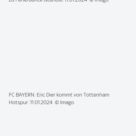
a
g
e
:
I
FC BAYERN: Eric Dier kommt von Tottenham
m
Hotspur. 11.01.2024 © Imago
a
g
e
: