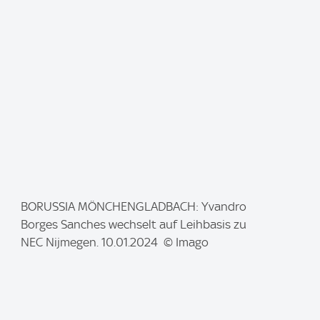
g
e
:
I
BORUSSIA MÖNCHENGLADBACH: Yvandro
m
Borges Sanches wechselt auf Leihbasis zu
a
NEC Nijmegen. 10.01.2024 © Imago
g
e
: