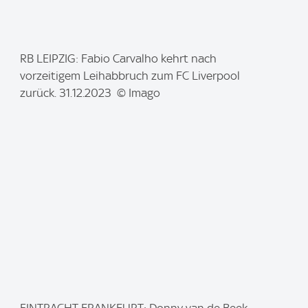
I
RB LEIPZIG: Fabio Carvalho kehrt nach
m
vorzeitigem Leihabbruch zum FC Liverpool
a
zurück. 31.12.2023 © Imago
g
e
: