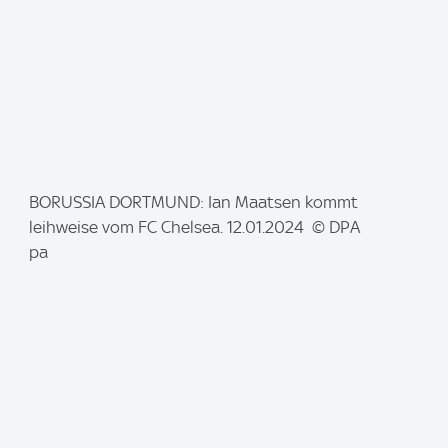
I
BORUSSIA DORTMUND: Ian Maatsen kommt
m
leihweise vom FC Chelsea. 12.01.2024 © DPA
a
pa
g
e
: