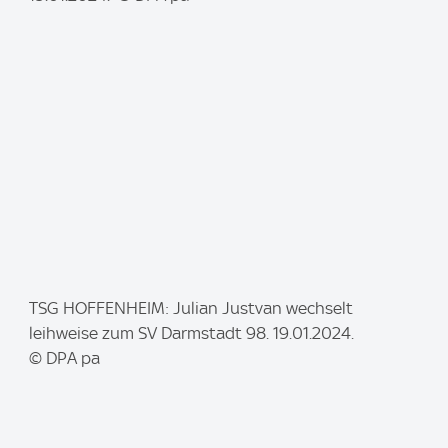
g
e
:
I
TSG HOFFENHEIM: Julian Justvan wechselt
m
leihweise zum SV Darmstadt 98. 19.01.2024.
a
© DPA pa
g
e
: