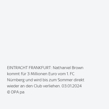
e
:
I
EINTRACHT FRANKFURT: Nathaniel Brown
m
kommt für 3 Millionen Euro vom 1. FC
a
Nürnberg und wird bis zum Sommer direkt
g
wieder an den Club verliehen. 03.01.2024
e
© DPA pa
: