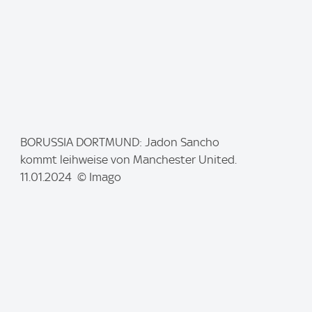
I
BORUSSIA DORTMUND: Jadon Sancho
m
kommt leihweise von Manchester United.
a
11.01.2024 © Imago
g
e
: