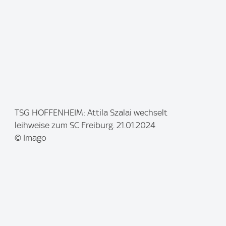
I
TSG HOFFENHEIM: Attila Szalai wechselt
m
leihweise zum SC Freiburg. 21.01.2024
a
© Imago
g
e
: