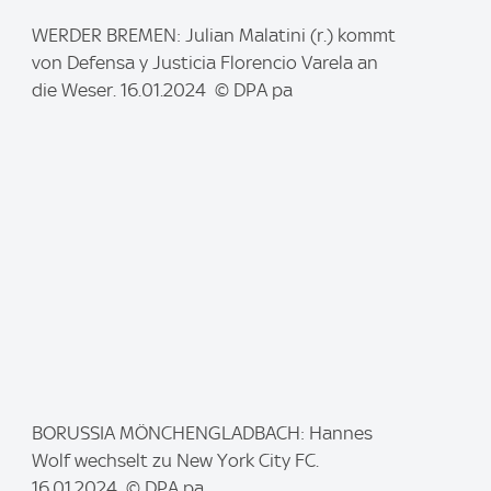
I
WERDER BREMEN: Julian Malatini (r.) kommt
m
von Defensa y Justicia Florencio Varela an
a
die Weser. 16.01.2024 © DPA pa
g
e
:
I
BORUSSIA MÖNCHENGLADBACH: Hannes
m
Wolf wechselt zu New York City FC.
a
16.01.2024 © DPA pa