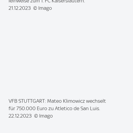
m
leihweise zum 1. FC Kaiserslautern.
a
21.12.2023 © Imago
g
e
:
I
VFB STUTTGART: Mateo Klimowicz wechselt
m
für 750.000 Euro zu Atletico de San Luis.
a
22.12.2023 © Imago
g
e