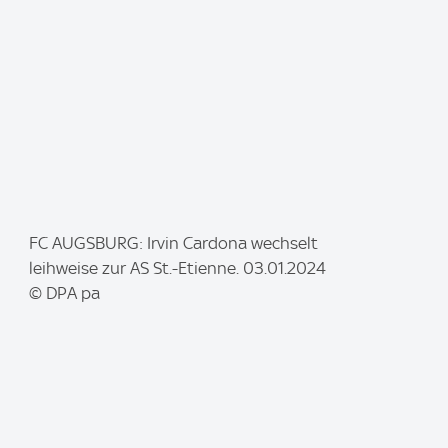
I
FC AUGSBURG: Irvin Cardona wechselt
m
leihweise zur AS St.-Etienne. 03.01.2024
a
© DPA pa
g
e
: