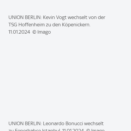
I
UNION BERLIN: Kevin Vogt wechselt von der
m
TSG Hoffenheim zu den Köpenickern.
a
11.01.2024 © Imago
g
e
:
I
UNION BERLIN: Leonardo Bonucci wechselt
m
zu Fenerbahce Istanbul. 11.01.2024 © Imago