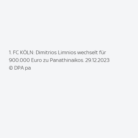
I
1. FC KÖLN: Dimitrios Limnios wechselt für
m
900.000 Euro zu Panathinaikos. 29.12.2023
a
© DPA pa
g
e
: