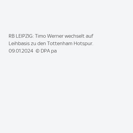
I
RB LEIPZIG: Timo Werner wechselt auf
m
Leihbasis zu den Tottenham Hotspur.
a
09.01.2024 © DPA pa
g
e
: