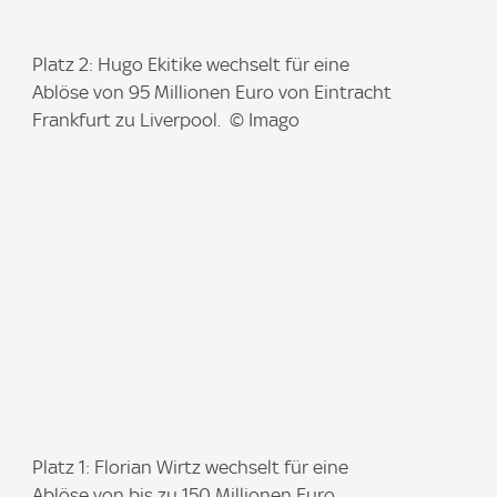
I
Platz 2: Hugo Ekitike wechselt für eine
m
Ablöse von 95 Millionen Euro von Eintracht
a
Frankfurt zu Liverpool. © Imago
g
e
:
I
Platz 1: Florian Wirtz wechselt für eine
m
Ablöse von bis zu 150 Millionen Euro