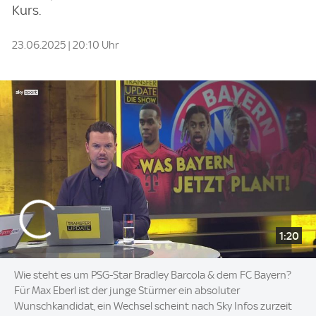
Kurs.
23.06.2025 | 20:10 Uhr
1:20
Wie steht es um PSG-Star Bradley Barcola & dem FC Bayern?
Für Max Eberl ist der junge Stürmer ein absoluter
Wunschkandidat, ein Wechsel scheint nach Sky Infos zurzeit