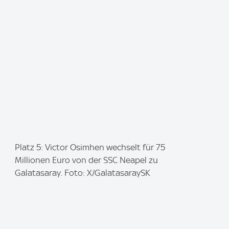
e
:
I
Platz 5: Victor Osimhen wechselt für 75
m
Millionen Euro von der SSC Neapel zu
a
Galatasaray. Foto: X/GalatasaraySK
g
e
: