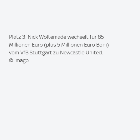
I
Platz 3: Nick Woltemade wechselt für 85
m
Millionen Euro (plus 5 Millionen Euro Boni)
a
vom VfB Stuttgart zu Newcastle United.
g
© Imago
e
: