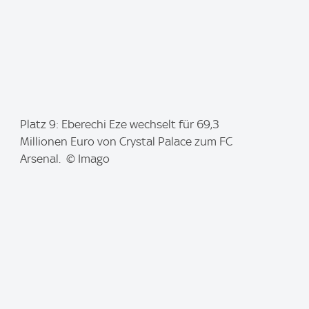
I
Platz 9: Eberechi Eze wechselt für 69,3
m
Millionen Euro von Crystal Palace zum FC
a
Arsenal. © Imago
g
e
: