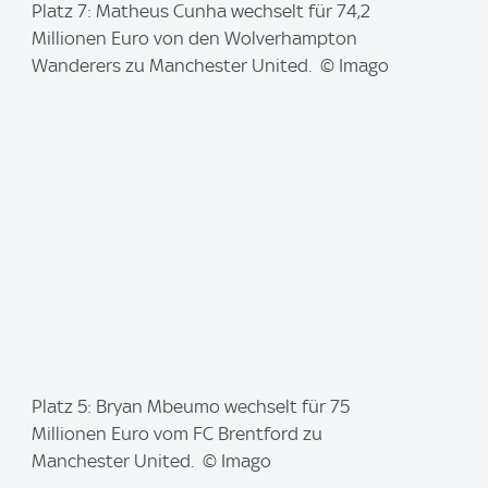
I
Platz 7: Matheus Cunha wechselt für 74,2
m
Millionen Euro von den Wolverhampton
a
Wanderers zu Manchester United. © Imago
g
e
:
I
Platz 5: Bryan Mbeumo wechselt für 75
m
Millionen Euro vom FC Brentford zu
a
Manchester United. © Imago
g