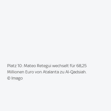
I
Platz 10: Mateo Retegui wechselt für 68,25
m
Millionen Euro von Atalanta zu Al-Qadsiah.
a
© Imago
g
e
: