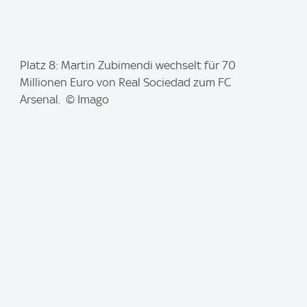
I
Platz 8: Martin Zubimendi wechselt für 70
m
Millionen Euro von Real Sociedad zum FC
a
Arsenal. © Imago
g
e
: