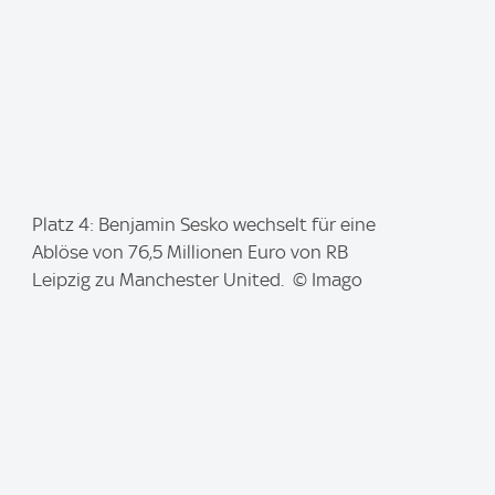
I
Platz 4: Benjamin Sesko wechselt für eine
m
Ablöse von 76,5 Millionen Euro von RB
a
Leipzig zu Manchester United. © Imago
g
e
: